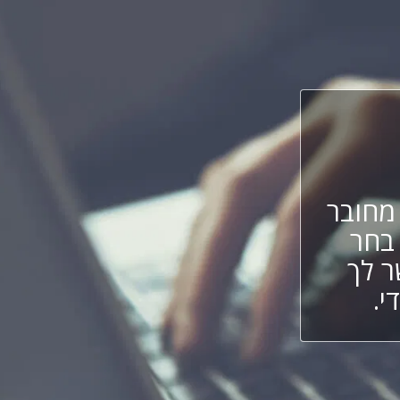
חובר
 בחר
ר לך
י.